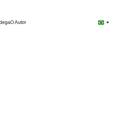
dega
O Autor
or do Mundo
 a alma de 
bra as 