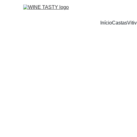
Início
Castas
Vitiv
Regiões Vi
Explore co
um rót