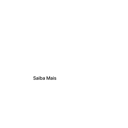
Douro
A Região Vinícola Mais Fascinante de Portugal
Saiba Mais