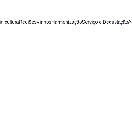
inicultura
Regiões
Vinhos
Harmonização
Serviço e Degustação
A
nícolas ao Red
Uma Jornada pelos Vinhedos Mais Fascinantes do Planeta.
mo a geografia, o clima e a tradição de cada localidade definem
ulo. Da força do Velho Mundo à inovação do Novo Mundo, descu
regiões que produzem os vinhos que você mais gosta.